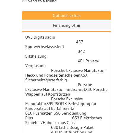
Send to a friend
Optional extras
Financing offer
QV3 Digitalradio
457
Spurwechselassistent
342
Sitzheizung
XPL Privacy-
Verglasung
Porsche Exclusive Manufaktur–
Heck- und FondseitenscheibenXSX
Sicherheitsgurte farbig
Porsche
Exclusive Manufaktur– indischrotXSC Porsche
Wappen auf Kopfstutzen
Porsche Exclusive
Manufaktur899 ISOFIX-Befestigung fur
Kindersitz auf Beifahrersitz
810 Fusmatten 658 Servolenkung
Plus 653 Elektrisches
Schiebe-/Hubdach aus Glas
630 Licht-Design-Paket
489 Multifunktion und