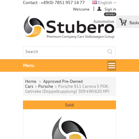
Contact : +49(0) 7851 957 14 77
English
Welcome
Sign in
(empty)
Bask
Menu
Home
>
Approved Pre-Owned
Cars
>
Porsche
>
Porsche 911 Carrera S PDK-
Getriebe (Doppelkupplung) 309 kW(420 HP)
Sold