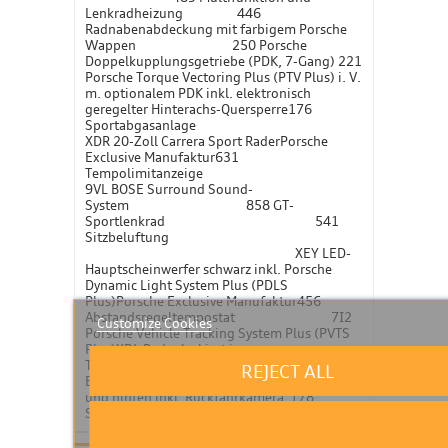
Lenkradheizung 446
Radnabenabdeckung mit farbigem Porsche
Wappen 250 Porsche
Doppelkupplungsgetriebe (PDK, 7-Gang) 221
Porsche Torque Vectoring Plus (PTV Plus) i. V.
m. optionalem PDK inkl. elektronisch
geregelter Hinterachs-Quersperre176
Sportabgasanlage
XDR 20-Zoll Carrera Sport RaderPorsche
Exclusive Manufaktur631
Tempolimitanzeige
9VL BOSE Surround Sound-
System 858 GT-
Sportlenkrad 541
Sitzbeluftung
XEY LED-
Hauptscheinwerfer schwarz inkl. Porsche
Dynamic Light System Plus (PDLS
Plus)Porsche Exclusive Manufaktur456
Abstandsregeltempostat 7I2
Customize Cookies
Porsche Vehicle Tracking System Plus (PVTS
Plus)XDL Rader lackiert in
Tiefschwarzmetallic Porsche
REJECT ALL
Exclusive Manufaktur638 ParkAssistent vorn
und hinten inkl. Ruckfahrkamera 178
Sportabgasanlage in Schwarz (hochglanz)