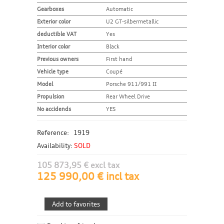
Gearboxes
Automatic
Exterior color
U2 GT-silbermetallic
deductible VAT
Yes
Interior color
Black
Previous owners
First hand
Vehicle type
Coupé
Model
Porsche 911/991 II
Propulsion
Rear Wheel Drive
No accidends
YES
Reference:
1919
Availability:
SOLD
105 873,95 € excl tax
125 990,00 € incl tax