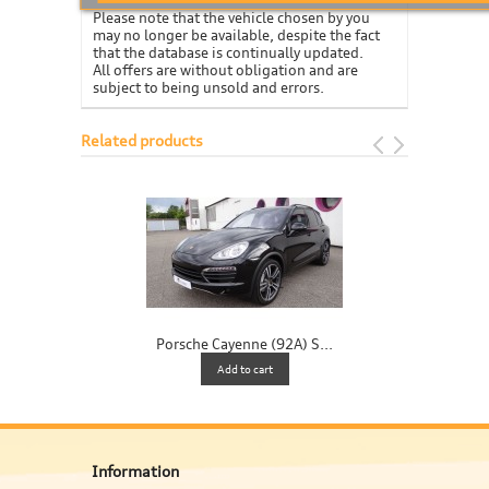
Please note that the vehicle chosen by you
may no longer be available, despite the fact
that the database is continually updated.
All offers are without obligation and are
subject to being unsold and errors.
Related products
Porsche Cayenne (92A) S...
P
Add to cart
Information