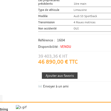
Les propriétaires
précédents
1ère main
Type de véhicule
Limousine
Modèle
Audi S3 Sportback
Transmission
4 Roues motrices
Non accidenté
OUI
Référence :
1604
Disponibilité :
VENDU
39 403,36 € HT
46 890,00 € TTC
Envoyer à un ami
htning