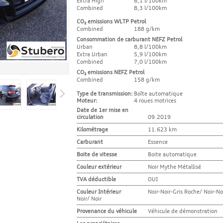
Extra High
8,1 l/100km
Combined
8,3 l/100km
CO₂ emissions WLTP Petrol
Combined
188 g/km
Consommation de carburant NEFZ Petrol
Urban
8,8 l/100km
Extra Urban
5,9 l/100km
Combined
7,0 l/100km
CO₂ emissions NEFZ Petrol
Combined
158 g/km
Type de transmission:
Boîte automatique
Moteur:
4 roues motrices
Date de 1er mise en
circulation
09.2019
Kilométrage
11.623 km
Carburant
Essence
Boite de vitesse
Boite automatique
Couleur extérieur
Noir Mythe Métallisé
TVA déductible
OUI
Couleur Intérieur
Noir-Noir-Gris Roche/ Noir-No
Noir/ Noir
Provenance du véhicule
Véhicule de démonstration