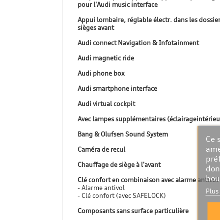
pour l'Audi music interface
Appui lombaire, réglable électr. dans les dossie
sièges avant
Audi connect Navigation & Infotainment
Audi magnetic ride
Audi phone box
Audi smartphone interface
Audi virtual cockpit
Avec lampes supplémentaires (éclairageintérieu
Bang & Olufsen Sound System
Ce 
amé
Caméra de recul
pré
Chauffage de siège à l'avant
don
bou
Clé confort en combinaison avec alarme antivol
- Alarme antivol
Plus
- Clé confort (avec SAFELOCK)
Composants sans surface particulière