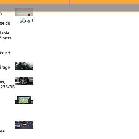
m
ège du
lable
é pass
iège du
airage
as,
s 235/35
pre