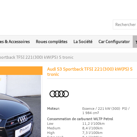
es & Accessoires
Roues complètes
La Société
Car Configurator
portback TFSI 221(300) kW(PS) S tronic
Audi S3 Sportback TFSI 221(300) kW(PS) S
tronic
Moteur:
Essence / 221 kW (300) PS) /
1 984 cm
3
Consommation de carburant WLTP Petrol
Low
11,2 l/100km
Medium
8,4 l/100km
High
7,3 l/100km