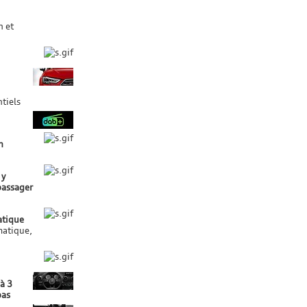
n et
tiels
n
 y
passager
atique
matique,
 à 3
bas