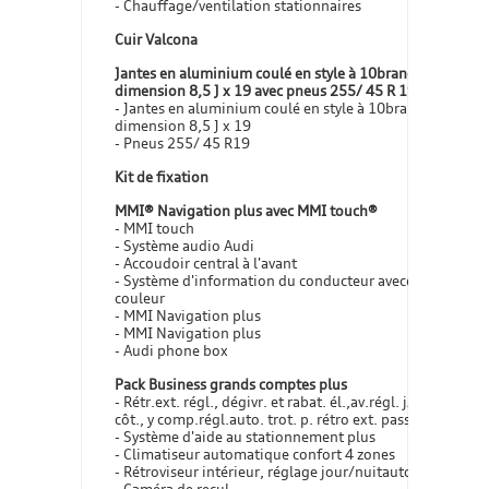
- Chauffage/ventilation stationnaires
Cuir Valcona
Jantes en aluminium coulé en style à 10branches,
dimension 8,5 J x 19 avec pneus 255/ 45 R 19
- Jantes en aluminium coulé en style à 10branches,
dimension 8,5 J x 19
- Pneus 255/ 45 R19
Kit de fixation
MMI® Navigation plus avec MMI touch®
- MMI touch
- Système audio Audi
- Accoudoir central à l'avant
- Système d'information du conducteur avecécran
couleur
- MMI Navigation plus
- MMI Navigation plus
- Audi phone box
Pack Business grands comptes plus
- Rétr.ext. régl., dégivr. et rabat. él.,av.régl. j/n auto. 2
côt., y comp.régl.auto. trot. p. rétro ext. pass. AV
- Système d'aide au stationnement plus
- Climatiseur automatique confort 4 zones
- Rétroviseur intérieur, réglage jour/nuitautomatique