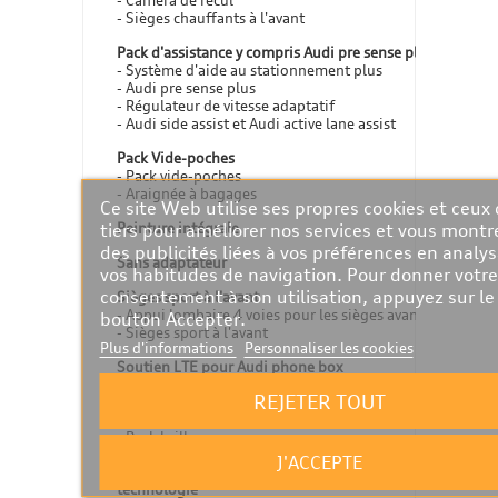
- Caméra de recul
- Sièges chauffants à l'avant
Pack d'assistance y compris Audi pre sense plus
- Système d'aide au stationnement plus
- Audi pre sense plus
- Régulateur de vitesse adaptatif
- Audi side assist et Audi active lane assist
Pack Vide-poches
- Pack vide-poches
- Araignée à bagages
Ce site Web utilise ses propres cookies et ceux
tiers pour améliorer nos services et vous montr
Peinture intégrale
des publicités liées à vos préférences en analy
Sans adaptateur
vos habitudes de navigation. Pour donner votre
consentement à son utilisation, appuyez sur le
Sièges sport à l'avant
- Appui lombaire 4 voies pour les sièges avant
bouton Accepter.
- Sièges sport à l'avant
Plus d'informations
Personnaliser les cookies
Soutien LTE pour Audi phone box
REJETER TOUT
Style aluminium équipement extérieur
- Barres de toit
- Pack brillance
J'ACCEPTE
Suppression du nom de modèle et de l'inscription
technologie