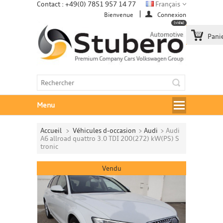
Contact : +49(0) 7851 957 14 77
Français
Bienvenue
Connexion
(vide)
Pani
Menu
Accueil
>
Véhicules d-occasion
>
Audi
>
Audi
A6 allroad quattro 3.0 TDI 200(272) kW(PS) S
tronic
Vendu