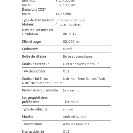
hors ville
5,2 l/100km
mixte
5,6 l/100km
Émissions CO
2
*
mixte
149 g/km
Type de transmission:
Boîte automatique
Moteur:
4 roues motrices
Date de 1er mise en
circulation
08.2017
Kilométrage
82.000 km
Carburant
Diesel
Boite de vitesse
Boite automatique
Couleur extérieur
Gletscherweiss Metallic
TVA déductible
OUI
Couleur Intérieur
Noir-Noir-Brun Santos/ Noir-
Noir/ Noir/ Argent Lunaire
Provenance du véhicule
Ex-Leasing
Les propriétaires
précédents
1ère main
Type de véhicule
allroad
Modèle
Audi A6 allroad
Transmission
4 Roues motrices
Non accidenté
OUI