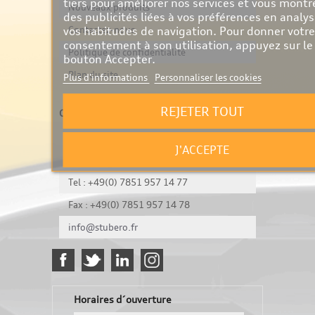
tiers pour améliorer nos services et vous montr
Nouveaux produits
des publicités liées à vos préférences en analy
vos habitudes de navigation. Pour donner votre
Contactez-nous
consentement à son utilisation, appuyez sur le
Politique de confidentialité
bouton Accepter.
Plan du site
Plus d'informations
Personnaliser les cookies
REJETER TOUT
Contactez-nous
Stubero Automotive
J'ACCEPTE
8 Rue des Cigognes,
67960 Entzheim
Tel : +49(0) 7851 957 14 77
Fax : +49(0) 7851 957 14 78
info@stubero.fr
Horaires d´ouverture