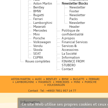
Aston Martin
Newsletter Blocks
Bentley
Newsletter
BMW
Footer
Bugatti
Newsletter
Ferrari
Packs
Lamborghini
Newsletter
Maserati
Header
Mercedes
Politique de
Mini
confidentialité
Porsche
A propos
Volkswagen
Financial Services
Vendu
Services &
Skoda
Accessoires
SEAT
La Société
CUPRA
Information
Roues complètes
FINANCE FROM
STUBERO
Contact
ASTON MARTIN
AUDI
BENTLEY
BMW
BUGATTI
FERRARI
LAMBORGHINI
MASERATI
MERCEDES
MINI
PORSCHE
VOLKSWAGEN
Contact Tel : +49(0) 7851 957 14 77
Information
Ce site Web utilise ses propres cookies et ceux