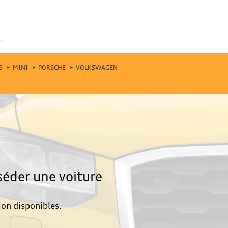
S
MINI
PORSCHE
VOLKSWAGEN
séder une voiture
ion disponibles.