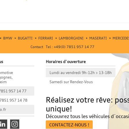
BMW
BUGATTI
FERRARI
LAMBORGHINI
MASERATI
MERCEDE
Contact Tel : +49(0) 7851 957 14 77
us
Horaires d´ouverture
omotive
Lundi au vendredi 9h-12h > 13-18h
gognes,
heim
Samedi sur Rendez-Vous
 7851 957 14 77
Réalisez votre rêve: pos
 7851 957 14 78
unique!
o.fr
Découvrez tous les véhicules d´occas
CONTACTEZ-NOUS !