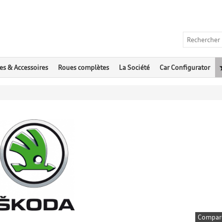
es & Accessoires
Roues complètes
La Société
Car Configurator