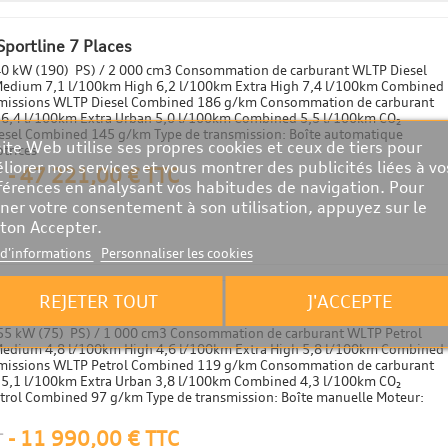
portline 7 Places
140 kW (190) PS) / 2 000 cm3 Consommation de carburant WLTP Diesel
edium 7,1 l/100km High 6,2 l/100km Extra High 7,4 l/100km Combined
emissions WLTP Diesel Combined 186 g/km Consommation de carburant
 6,4 l/100km Extra Urban 5,0 l/100km Combined 5,5 l/100km CO₂
esel Combined 145 g/km Type de transmission: Boîte automatique
site Web utilise ses propres cookies et ceux de tiers pour
trices
liorer nos services et vous montrer des publicités liées à vo
-
47 221,00 € TTC
T
férences en analysant vos habitudes de navigation. Pour
ner votre consentement à son utilisation, appuyez sur le
ton Accepter.
 d'informations
Personnaliser les cookies
REJETER TOUT
J'ACCEPTE
tyle
 55 kW (75) PS) / 1 000 cm3 Consommation de carburant WLTP Petrol
edium 4,8 l/100km High 4,6 l/100km Extra High 5,8 l/100km Combined
emissions WLTP Petrol Combined 119 g/km Consommation de carburant
 5,1 l/100km Extra Urban 3,8 l/100km Combined 4,3 l/100km CO₂
trol Combined 97 g/km Type de transmission: Boîte manuelle Moteur:
-
11 990,00 € TTC
T