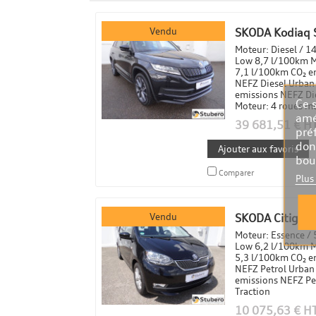
Vendu
SKODA Kodiaq S
Moteur: Diesel / 
Low 8,7 l/100km M
7,1 l/100km CO₂ 
NEFZ Diesel Urban
emissions NEFZ Di
Ce 
Moteur: 4 roues mo
amé
39 681,51 € H
pré
don
Ajouter aux favoris
bou
Comparer
Plus
Vendu
SKODA Citigo S
Moteur: Essence /
Low 6,2 l/100km M
5,3 l/100km CO₂ 
NEFZ Petrol Urban
emissions NEFZ Pe
Traction
10 075,63 € H