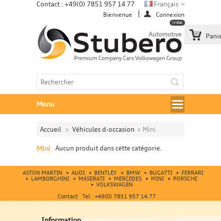
Contact : +49(0) 7851 957 14 77
Français
Bienvenue
Connexion
(vide)
Pani
Menu
Accueil
>
Véhicules d-occasion
>
Mini
Mini
Aucun produit dans cette catégorie.
ASTON MARTIN
AUDI
BENTLEY
BMW
BUGATTI
FERRARI
LAMBORGHINI
MASERATI
MERCEDES
MINI
PORSCHE
VOLKSWAGEN
Contact Tel : +49(0) 7851 957 14 77
Information