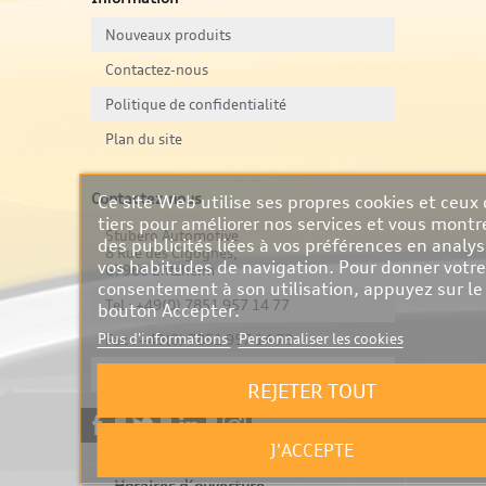
Nouveaux produits
Contactez-nous
Politique de confidentialité
Plan du site
Contactez-nous
Ce site Web utilise ses propres cookies et ceux
tiers pour améliorer nos services et vous montr
Stubero Automotive
des publicités liées à vos préférences en analy
8 Rue des Cigognes,
vos habitudes de navigation. Pour donner votre
67960 Entzheim
consentement à son utilisation, appuyez sur le
Tel : +49(0) 7851 957 14 77
bouton Accepter.
Plus d'informations
Personnaliser les cookies
Fax : +49(0) 7851 957 14 78
info@stubero.fr
REJETER TOUT
J'ACCEPTE
Horaires d´ouverture