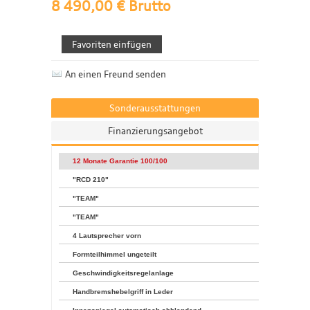
8 490,00 € Brutto
An einen Freund senden
Sonderausstattungen
Finanzierungsangebot
12 Monate Garantie 100/100
"RCD 210"
"TEAM"
"TEAM"
4 Lautsprecher vorn
Formteilhimmel ungeteilt
Geschwindigkeitsregelanlage
Handbremshebelgriff in Leder