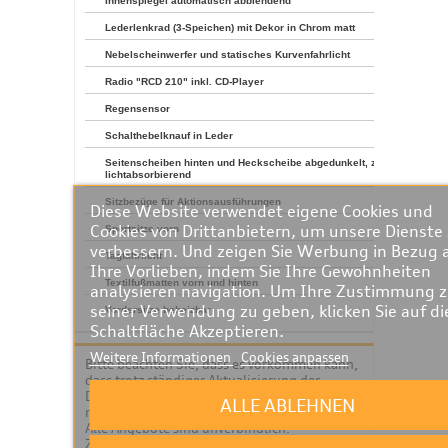
Innenspiegel automatisch abblendend
Lederlenkrad (3-Speichen) mit Dekor in Chrom matt
Nebelscheinwerfer und statisches Kurvenfahrlicht
Radio "RCD 210" inkl. CD-Player
Regensensor
Schalthebelknauf in Leder
Seitenscheiben hinten und Heckscheibe abgedunkelt, zu 65 %
lichtabsorbierend
Sitzbezüge für Aktionsausführungen
Diese Website verwendet eigene Cookies und
Cookies von Drittanbietern, um unsere Dienste
Sportsitze vorn
verbessern. Und zeigen Sie Werbung in Bezug 
Tagfahrlicht
Ihre Vorlieben, indem Sie Ihre Gewohnheiten
Textilfußmatten vorn und hinten
analysieren navigation. Um Ihre Zustimmung 
seiner Verwendung zu geben, klicken Sie auf di
Vordersitze beheizbar
Schaltfläche Akzeptieren.
Weitere Informationen
Cookies anpassen
Bitte beachten Sie, dass es vorkommen kann,
dass trotz ständiger Aktualisierung der
Datenbank das von Ihnen gewählte Fahrzeug
ALLE ABLEHNEN
nicht mehr verfügbar ist.
Alle Angebote sind unverbindlich.
Zwischenverkauf und Irrtümer vorbehalten.