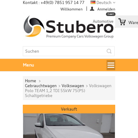
Kontakt : +49(0) 7851 957 14 77
Deutsch
Willkommen
Anmelden
(Leer)
Ware
Menu
Home
>
Gebrauchtwagen
>
Volkswagen
>
Volkswagen
Polo TEAM 1,2 TDI 55kW 75(PS)
Schaltgetriebe
Verkauft