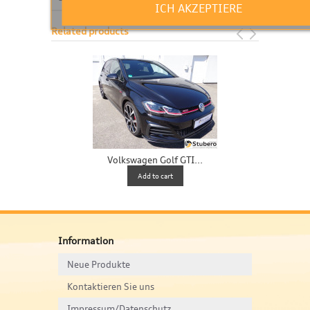
ICH AKZEPTIERE
Related products
Volkswagen Golf GTI...
V
Add to cart
Information
Neue Produkte
Kontaktieren Sie uns
Impressum/Datenschutz