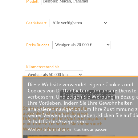
Modell
Getriebeart
Preis/Budget
Kilometerstand bis
Diese Website verwendet eigene Cookies und
Cookies von Drittanbietern, um unsere Dienste
Bestätigung der Konfiguration
verbessern. Und zeigen Sie Werbung in Bezug 
Ihre Vorlieben, indem Sie Ihre Gewohnheiten
Stubero Standards bedeutet die
analysieren navigation. Um Ihre Zustimmung 
ausschließliche Verwendung von
seiner Verwendung zu geben, klicken Sie auf di
Originalteilen und die Vorbereitung durch
Schaltfläche Akzeptieren.
qualifizierte Techniker. Sie können auch
Werterhalt dazu sagen.
Weitere Informationen
Cookies anpassen