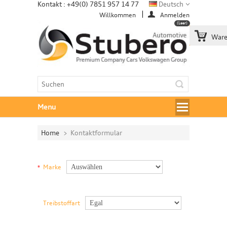
Kontakt : +49(0) 7851 957 14 77
Deutsch
Willkommen
Anmelden
(Leer)
Ware
Menu
Home
>
Kontaktformular
Marke
*
Treibstoffart