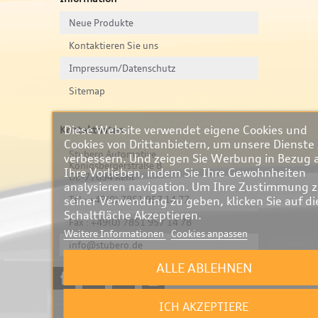
Neue Produkte
Kontaktieren Sie uns
Impressum/Datenschutz
Sitemap
Diese Website verwendet eigene Cookies und
Kontaktdaten
Cookies von Drittanbietern, um unsere Dienste
Stubero Automotive
verbessern. Und zeigen Sie Werbung in Bezug 
Königsbergerstraße 8
Ihre Vorlieben, indem Sie Ihre Gewohnheiten
DE-77694 Kehl
analysieren navigation. Um Ihre Zustimmung 
seiner Verwendung zu geben, klicken Sie auf di
Tel : +49(0) 7851 957 14 77
Schaltfläche Akzeptieren.
Fax : +49(0) 7851 957 14 78
Weitere Informationen
Cookies anpassen
info@stubero.de
ALLE ABLEHNEN
ICH AKZEPTIERE
Öffnungszeiten