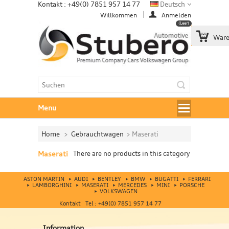
Kontakt : +49(0) 7851 957 14 77
Deutsch
Willkommen
Anmelden
(Leer)
Ware
Menu
Home
>
Gebrauchtwagen
>
Maserati
Maserati
There are no products in this category
ASTON MARTIN
AUDI
BENTLEY
BMW
BUGATTI
FERRARI
LAMBORGHINI
MASERATI
MERCEDES
MINI
PORSCHE
VOLKSWAGEN
Kontakt Tel : +49(0) 7851 957 14 77
Information