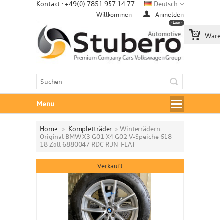
Kontakt : +49(0) 7851 957 14 77
Deutsch
Willkommen
Anmelden
(Leer)
Ware
Menu
Home
>
Kompletträder
>
Winterrädern
Original BMW X3 G01 X4 G02 V-Speiche 618
18 Zoll 6880047 RDC RUN-FLAT
Verkauft