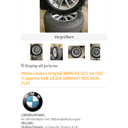
Vergrößern
Display all pictures
Winterrädern Original BMW X3 G01 X4 G02
V-Speiche 618 18 Zoll 6880047 RDC RUN-
FLAT
LIEFERUMFANG:
4x Winterräder mit Nabenabdeckungen
FELGEN:
Styling/Design:
V-Speiche Styling 618