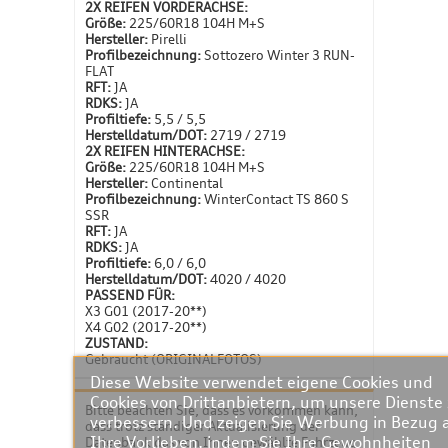
2X REIFEN VORDERACHSE:
Größe:
225/60R18 104H M+S
Hersteller:
Pirelli
Profilbezeichnung:
Sottozero Winter 3 RUN-
FLAT
RFT:
JA
RDKS:
JA
Profiltiefe:
5,5 / 5,5
Herstelldatum/DOT:
2719 / 2719
2X REIFEN HINTERACHSE:
Größe:
225/60R18 104H M+S
Hersteller:
Continental
Profilbezeichnung:
WinterContact TS 860 S
SSR
RFT:
JA
RDKS:
JA
Profiltiefe:
6,0 / 6,0
Herstelldatum/DOT:
4020 / 4020
PASSEND FÜR:
X3 G01 (2017-20**)
X4 G02 (2017-20**)
ZUSTAND:
Gebraucht (ORIGINALFOTOS)
Diese Website verwendet eigene Cookies und
Cookies von Drittanbietern, um unsere Dienste
Bitte beachten Sie, dass es vorkommen kann,
verbessern. Und zeigen Sie Werbung in Bezug 
dass trotz ständiger Aktualisierung der
Ihre Vorlieben, indem Sie Ihre Gewohnheiten
Datenbank das von Ihnen gewählte Fahrzeug