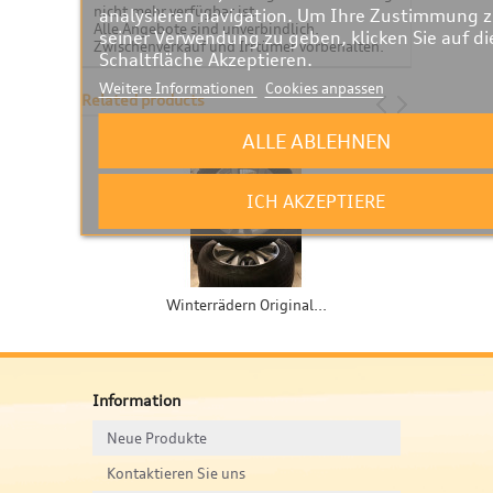
nicht mehr verfügbar ist.
analysieren navigation. Um Ihre Zustimmung 
Alle Angebote sind unverbindlich.
seiner Verwendung zu geben, klicken Sie auf di
Zwischenverkauf und Irrtümer vorbehalten.
Schaltfläche Akzeptieren.
Weitere Informationen
Cookies anpassen
Related products
ALLE ABLEHNEN
ICH AKZEPTIERE
Winterrädern Original...
Information
Neue Produkte
Kontaktieren Sie uns